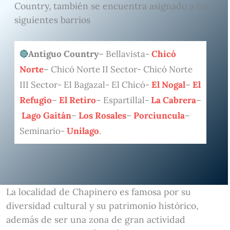
Country, también se encuentra asignado a los
siguientes barrios
Antiguo Country
– Bellavista-
Chicó
Norte
– Chicó Norte II Sector- Chicó Norte
III Sector- El Bagazal- El Chicó-
El Nogal
–
El
Refugio
–
El Retiro
– Espartillal-
La Cabrera
–
Lago Gaitán
–
Los Rosales
–
Porciuncula
–
Seminario-
Unilago
.
La localidad de Chapinero es famosa por su
diversidad cultural y su patrimonio histórico,
además de ser una zona de gran actividad