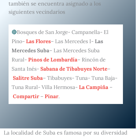
también se encuentra asignado a los
siguientes vecindarios
Bosques de San Jorge- Campanella- El
Pino-
Las Flores
– Las Mercedes I-
Las
Mercedes Suba
– Las Mercedes Suba
Rural-
Pinos de Lombardía
– Rincón de
Santa Inés-
Sabana de Tibabuyes Norte
–
Salitre Suba
– Tibabuyes- Tuna- Tuna Baja-
Tuna Rural- Villa Hermosa-
La Campiña
–
Compartir
–
Pinar
.
La localidad de Suba es famosa por su diversidad