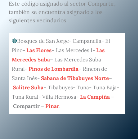
Este código asignado al sector Compartir,
también se encuentra asignado a los
siguientes vecindarios
Bosques de San Jorge- Campanella- El
Pino-
Las Flores
– Las Mercedes I-
Las
Mercedes Suba
– Las Mercedes Suba
Rural-
Pinos de Lombardía
– Rincón de
Santa Inés-
Sabana de Tibabuyes Norte
–
Salitre Suba
– Tibabuyes- Tuna- Tuna Baja-
Tuna Rural- Villa Hermosa-
La Campiña
–
Compartir
–
Pinar
.