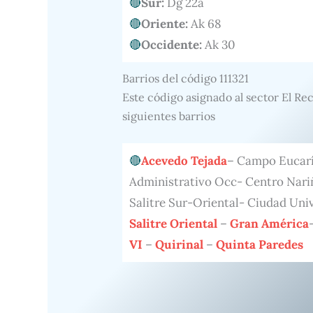
Sur:
Dg 22a
Oriente:
Ak 68
Occidente:
Ak 30
Barrios del código 111321
Este código asignado al sector El Re
siguientes barrios
Acevedo Tejada
– Campo Eucarí
Administrativo Occ- Centro Nari
Salitre Sur-Oriental- Ciudad Uni
Salitre Oriental
–
Gran América
VI
–
Quirinal
–
Quinta Paredes