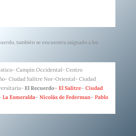
cuerdo, también se encuentra asignado a los
stico- Campín Occidental- Centro
ño- Ciudad Salitre Nor-Oriental- Ciudad
versitaria-
El Recuerdo
–
El Salitre
–
Ciudad
–
La Esmeralda
–
Nicolás de Federman
–
Pablo