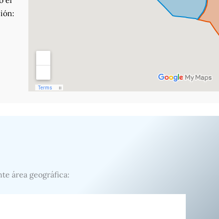
o el
ión:
nte área geográfica: