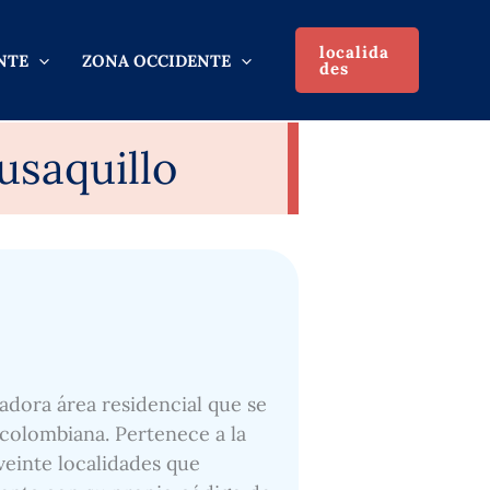
localida
NTE
ZONA OCCIDENTE
des
usaquillo
adora área residencial que se
 colombiana. Pertenece a la
 veinte localidades que