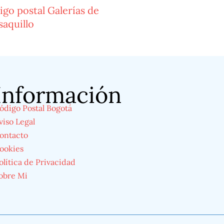
go postal Galerías de
saquillo
Información
ódigo Postal Bogotá
viso Legal
ontacto
ookies
olítica de Privacidad
obre Mi