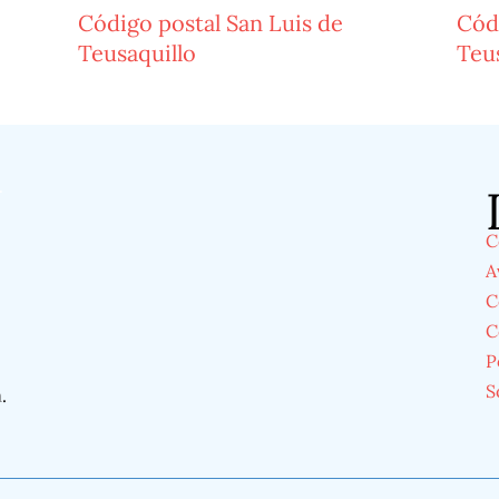
Código postal San Luis de
Códi
Teusaquillo
Teu
á
C
A
C
C
P
S
á
.