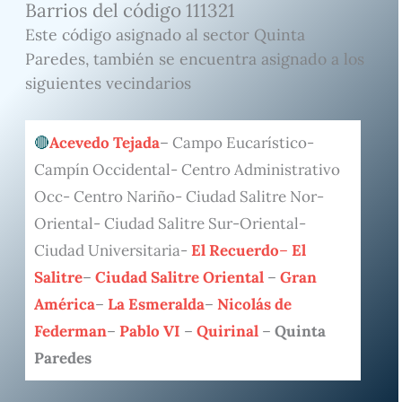
Barrios del código 111321
Este código asignado al sector Quinta
Paredes, también se encuentra asignado a los
siguientes vecindarios
Acevedo Tejada
– Campo Eucarístico-
Campín Occidental- Centro Administrativo
Occ- Centro Nariño- Ciudad Salitre Nor-
Oriental- Ciudad Salitre Sur-Oriental-
Ciudad Universitaria-
El Recuerdo
–
El
Salitre
–
Ciudad Salitre Oriental
–
Gran
América
–
La Esmeralda
–
Nicolás de
Federman
–
Pablo VI
–
Quirinal
–
Quinta
Paredes