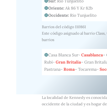
Sur:
Rio Tunjuelito
Oriente:
Ak 86 Y Kr 82b
Occidente:
Rio Tunjuelito
Barrios del código 110861
Este código asignado al barrio Class
barrios
Casa Blanca Sur-
Casablanca
– 
Rubí-
Gran Britalia
– Gran Britali
Pastrana-
Roma
– Tocarema-
Soc
La localidad de Kennedy es conocida 
occidente de la ciudad y es hogar de