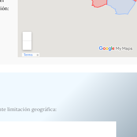
el
ión:
nte limitación geográfica: