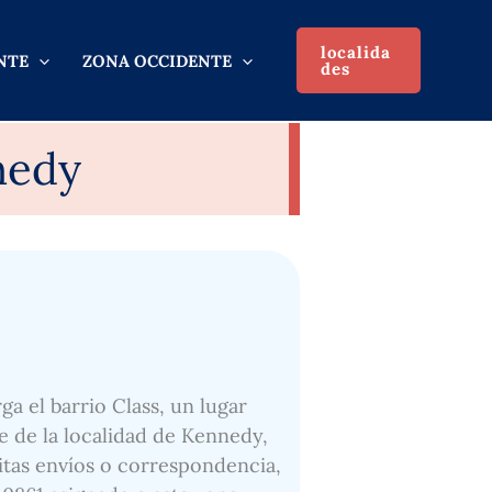
localida
NTE
ZONA OCCIDENTE
des
nedy
ga el barrio Class, un lugar
e de la localidad de Kennedy,
sitas envíos o correspondencia,