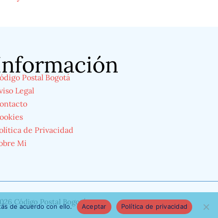
Información
ódigo Postal Bogotá
viso Legal
ontacto
ookies
olítica de Privacidad
obre Mi
026 Código Postal Bogotá
ás de acuerdo con ello.
Aceptar
Política de privacidad