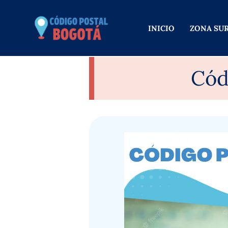
Ir
al
INICIO
ZONA SU
contenido
Cód