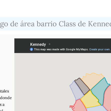
igo de área barrio Class de Kenne
tales
, donde
s a