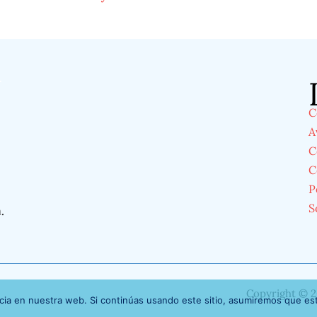
á
C
A
C
C
P
S
á
.
Copyright © 2
ia en nuestra web. Si continúas usando este sitio, asumiremos que est