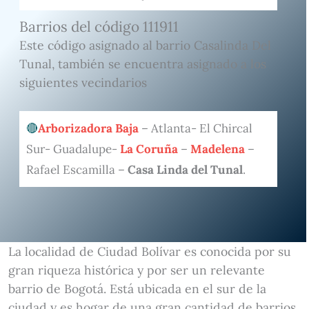
Barrios del código 111911
Este código asignado al barrio Casalinda Del
Tunal, también se encuentra asignado a los
siguientes vecindarios
Arborizadora Baja
– Atlanta- El Chircal
Sur- Guadalupe-
La Coruña
–
Madelena
–
Rafael Escamilla –
Casa Linda del Tunal
.
La localidad de Ciudad Bolívar es conocida por su
gran riqueza histórica y por ser un relevante
barrio de Bogotá. Está ubicada en el sur de la
ciudad y es hogar de una gran cantidad de barrios