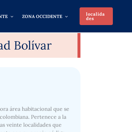
localida
NTE
ZONA OCCIDENTE
des
d Bolívar
ora área habitacional que se
 colombiana. Pertenece a la
las veinte localidades que