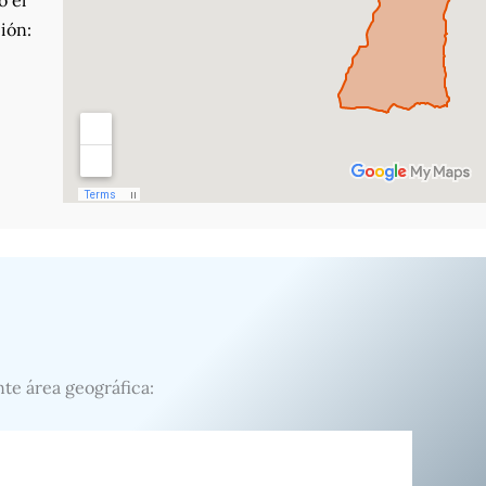
o el
ión:
nte área geográfica: