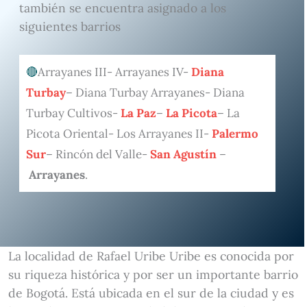
también se encuentra asignado a los
siguientes barrios
Arrayanes III- Arrayanes IV-
Diana
Turbay
– Diana Turbay Arrayanes- Diana
Turbay Cultivos-
La Paz
–
La Picota
– La
Picota Oriental- Los Arrayanes II-
Palermo
Sur
– Rincón del Valle-
San Agustín
–
Arrayanes
.
La localidad de Rafael Uribe Uribe es conocida por
su riqueza histórica y por ser un importante barrio
de Bogotá. Está ubicada en el sur de la ciudad y es