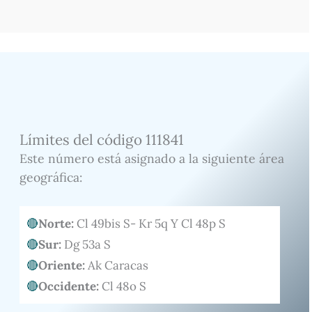
Límites del código 111841
Este número está asignado a la siguiente área
geográfica:
Norte:
Cl 49bis S- Kr 5q Y Cl 48p S
Sur:
Dg 53a S
Oriente:
Ak Caracas
Occidente:
Cl 48o S