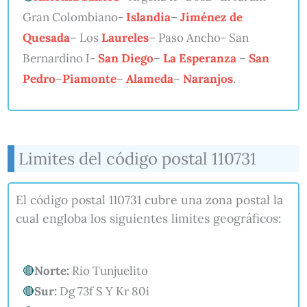
Gran Colombiano-
Islandia
–
Jiménez de
Quesada
– Los
Laureles
– Paso Ancho- San
Bernardino I-
San Diego
–
La Esperanza
–
San
Pedro
–
Piamonte
–
Alameda
–
Naranjos
.
Limites del código postal 110731
El código postal 110731 cubre una zona postal la
cual engloba los siguientes limites geográficos:
Norte:
Rio Tunjuelito
Sur:
Dg 73f S Y Kr 80i