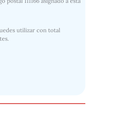
o postal 111166 asignado a esta
uedes utilizar con total
tes.