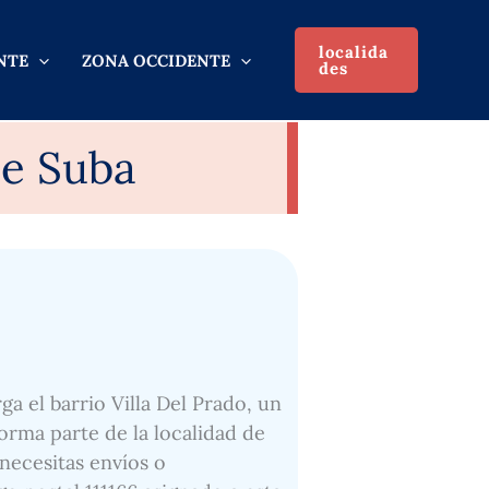
localida
NTE
ZONA OCCIDENTE
des
de Suba
ga el barrio Villa Del Prado, un
forma parte de la localidad de
 necesitas envíos o