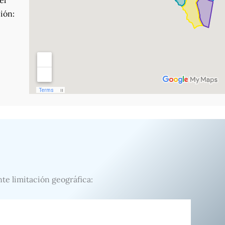
el
ión:
nte limitación geográfica: