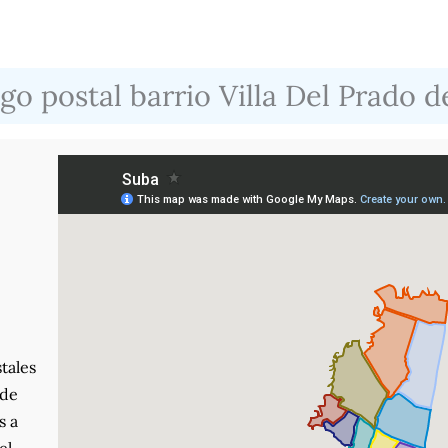
go postal barrio Villa Del Prado 
tales
nde
s a