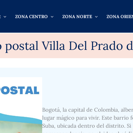
R
ZONA CENTRO
ZONA NORTE
ZONA ORIE
 postal Villa Del Prado 
Bogotá, la capital de Colombia, alber
lugar mágico para vivir. Este barrio 
Suba, ubicada dentro del distrito. Si