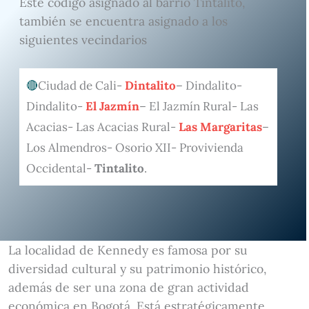
Este código asignado al barrio Tintalito,
también se encuentra asignado a los
siguientes vecindarios
Ciudad de Cali-
Dintalito
– Dindalito-
Dindalito-
El Jazmín
– El Jazmín Rural- Las
Acacias- Las Acacias Rural-
Las Margaritas
–
Los Almendros- Osorio XII- Provivienda
Occidental-
Tintalito
.
La localidad de Kennedy es famosa por su
diversidad cultural y su patrimonio histórico,
además de ser una zona de gran actividad
económica en Bogotá. Está estratégicamente