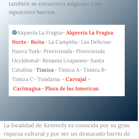
también se encuentra asignado a los
siguientes barrios
Alqueria La Fragua-
Alqueria La Fragua
Norte
–
Boita
– La Campiña- Las Delicias-
Nueva York- Provivienda- Provivienda
Occidental- Renania Urapanes- Santa
Catalina-
Timiza
– Timiza A- Timiza B-
Timiza C- Tundama –
Carvajal
–
Carimagua
–
Plaza de las Americas
.
La localidad de Kennedy es conocida por su gran
riqueza cultural y por ser un destacado barrio de