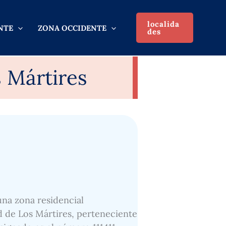
localida
NTE
ZONA OCCIDENTE
des
s Mártires
 una zona residencial
d de Los Mártires, perteneciente