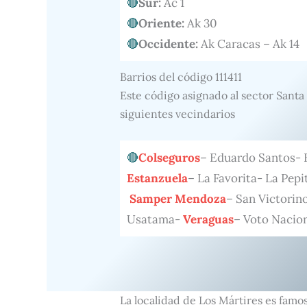
Sur:
Ac 1
Oriente:
Ak 30
Occidente:
Ak Caracas – Ak 14
Barrios del código 111411
Este código asignado al sector Santa
siguientes vecindarios
Colseguros
– Eduardo Santos- E
Estanzuela
– La Favorita- La Pe
Samper Mendoza
– San Victorin
Usatama-
Veraguas
– Voto Nacio
La localidad de Los Mártires es famo