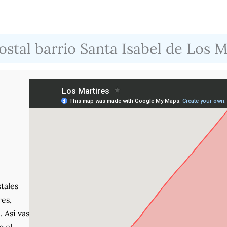
stal barrio Santa Isabel de Los M
tales
res,
. Así vas