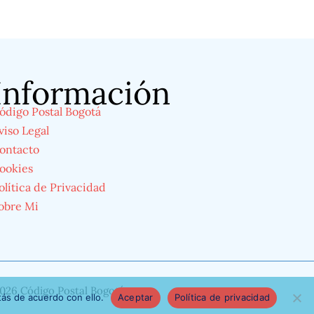
Información
ódigo Postal Bogotá
viso Legal
ontacto
ookies
olítica de Privacidad
obre Mi
026 Código Postal Bogotá
ás de acuerdo con ello.
Aceptar
Política de privacidad