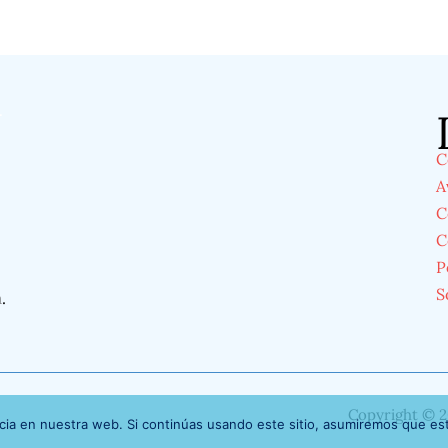
á
C
A
C
C
P
S
á
.
Copyright © 2
ia en nuestra web. Si continúas usando este sitio, asumiremos que est