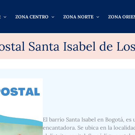
R
ZONA CENTRO
ZONA NORTE
ZONA ORIE
stal Santa Isabel de Lo
El barrio Santa Isabel en Bogotá, es
encantadora. Se ubica en la localida