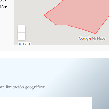
o el
ión:
nte limitación geográfica: