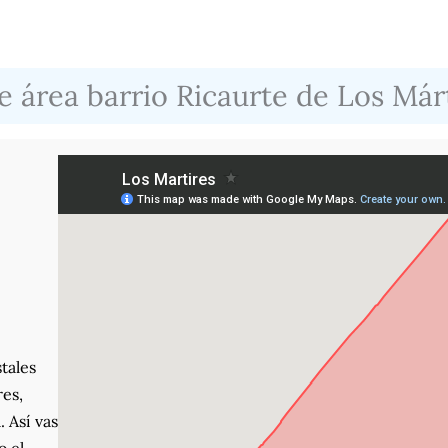
 área barrio Ricaurte de Los Már
tales
res,
. Así vas