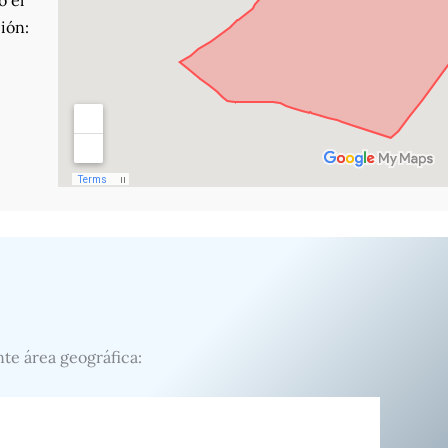
o el
ión:
nte área geográfica: