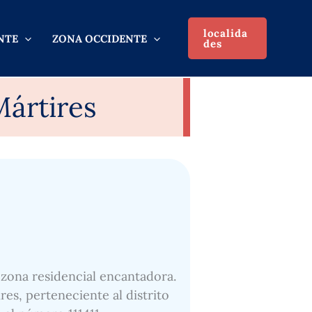
localida
NTE
ZONA OCCIDENTE
des
Mártires
 zona residencial encantadora.
res, perteneciente al distrito