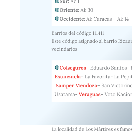
Sur:
Ac 1
Oriente:
Ak 30
Occidente:
Ak Caracas – Ak 14
Barrios del código 111411
Este código asignado al barrio Ricau
vecindarios
Colseguros
– Eduardo Santos- E
Estanzuela
– La Favorita- La Pe
Samper Mendoza
– San Victorin
Usatama-
Veraguas
– Voto Nacio
La localidad de Los Mártires es famo