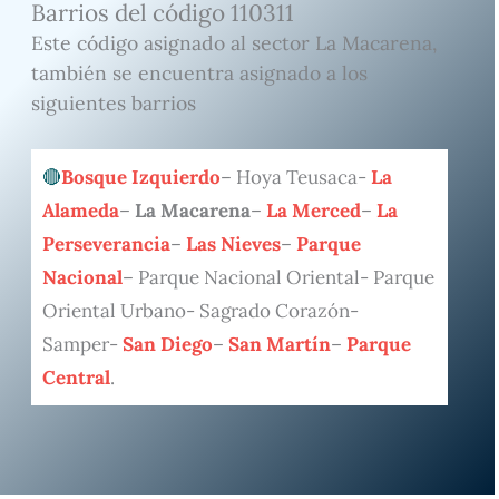
Barrios del código 110311
Este código asignado al sector La Macarena,
también se encuentra asignado a los
siguientes barrios
Bosque Izquierdo
– Hoya Teusaca-
La
Alameda
–
La Macarena
–
La Merced
–
La
Perseverancia
–
Las Nieves
–
Parque
Nacional
– Parque Nacional Oriental- Parque
Oriental Urbano- Sagrado Corazón-
Samper-
San Diego
–
San Martín
–
Parque
Central
.