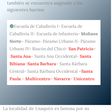
también se encuentra asignado a los
siguientes barrios
Escuela de Caballería I- Escuela de
Caballería II- Escuela de Infantería-
Molinos
Norte
– Páramo- Páramo Urbano II- Páramo
Urbano IV- Rincón del Chicó-
San Patricio
–
Santa Ana
– Santa Ana Occidental-
Santa
Bibiana
–
Santa Barbara
– Santa Bárbara
Central- Santa Bárbara Occidental –
Santa
Paula
–
Multicentro
–
Navarra
–
Unicentro
La localidad de Usaquén es famosa por su