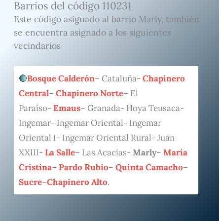
Barrios del código 110231
Este código asignado al barrio Marly, también
se encuentra asignado a los siguientes
vecindarios
Bosque Calderón
– Cataluña-
Chapinero
Central
–
Chapinero Norte
– El
Paraíso-
Emaus
– Granada- Hoya Teusaca-
Ingemar- Ingemar Oriental- Ingemar
Oriental I- Ingemar Oriental Rural- Juan
XXIII-
La Salle
– Las Acacias-
Marly
–
María
Cristina
–
Pardo Rubio
–
Quinta Camacho
–
Sucre
–
Chapinero Alto
.