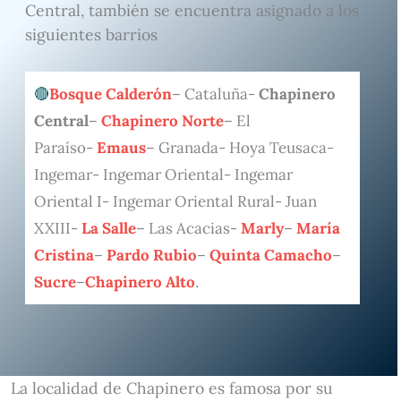
Central, también se encuentra asignado a los
siguientes barrios
Bosque Calderón
– Cataluña-
Chapinero
Central
–
Chapinero Norte
– El
Paraíso-
Emaus
– Granada- Hoya Teusaca-
Ingemar- Ingemar Oriental- Ingemar
Oriental I- Ingemar Oriental Rural- Juan
XXIII-
La Salle
– Las Acacias-
Marly
–
María
Cristina
–
Pardo Rubio
–
Quinta Camacho
–
Sucre
–
Chapinero Alto
.
La localidad de Chapinero es famosa por su