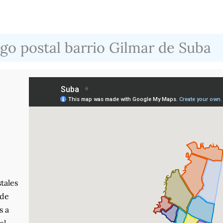
go postal barrio Gilmar de Suba
tales
nde
s a