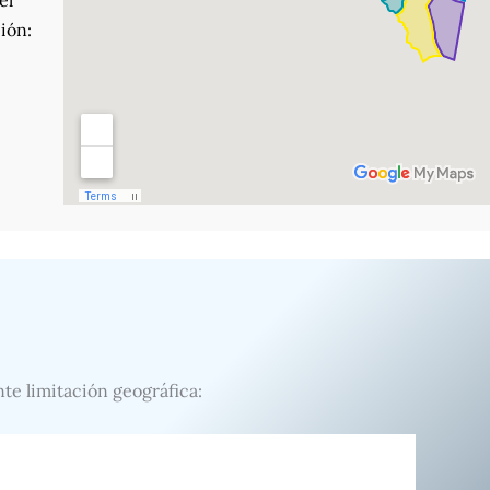
el
ión:
nte limitación geográfica: