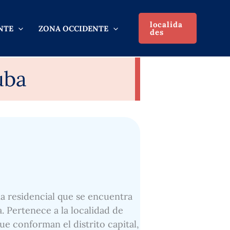
localida
NTE
ZONA OCCIDENTE
des
uba
a residencial que se encuentra
a. Pertenece a la localidad de
ue conforman el distrito capital,