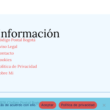
Información
ódigo Postal Bogotá
viso Legal
ontacto
ookies
olítica de Privacidad
obre Mi
026 Código Postal Bogotá
ás de acuerdo con ello.
Aceptar
Política de privacidad