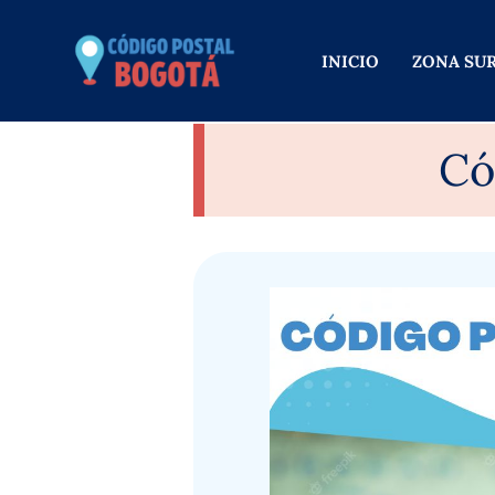
Ir
al
INICIO
ZONA SU
contenido
Có