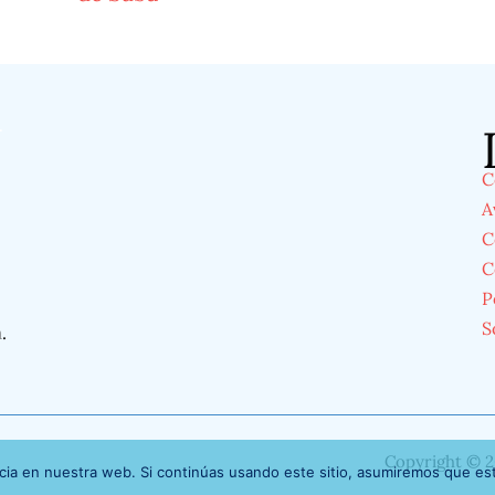
á
C
A
C
C
P
S
á
.
Copyright © 2
ia en nuestra web. Si continúas usando este sitio, asumiremos que est