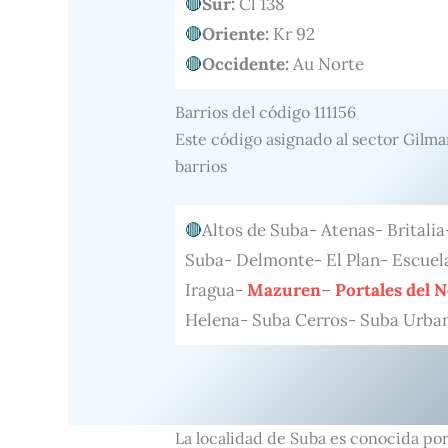
Sur:
Cl 138
Oriente:
Kr 92
Occidente:
Au Norte
Barrios del código 111156
Este código asignado al sector Gilma
barrios
Altos de Suba- Atenas- Britali
Suba- Delmonte- El Plan- Escuel
Iragua-
Mazuren
–
Portales del 
Helena- Suba Cerros- Suba Urban
La localidad de Suba es conocida por 