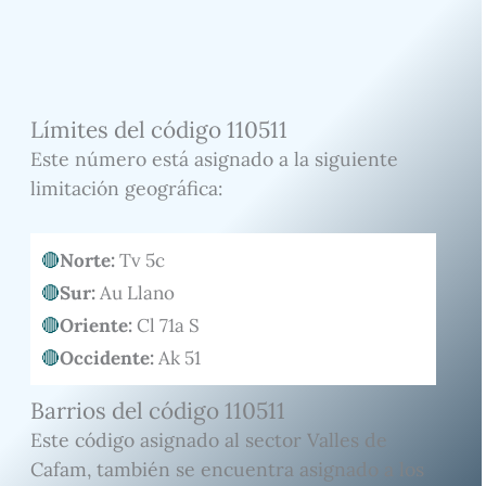
Límites del código 110511
Este número está asignado a la siguiente
limitación geográfica:
Norte:
Tv 5c
Sur:
Au Llano
Oriente:
Cl 71a S
Occidente:
Ak 51
Barrios del código 110511
Este código asignado al sector Valles de
Cafam, también se encuentra asignado a los