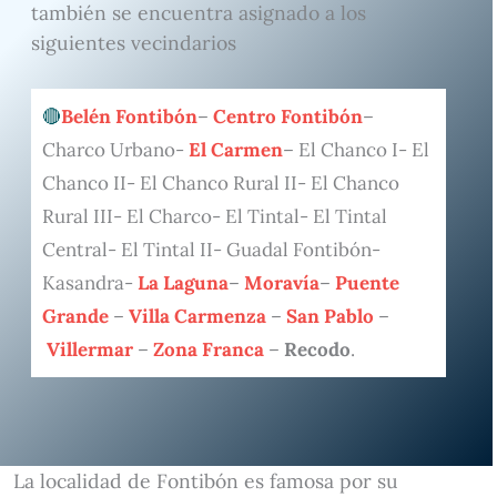
también se encuentra asignado a los
siguientes vecindarios
Belén Fontibón
–
Centro Fontibón
–
Charco Urbano-
El Carmen
– El Chanco I- El
Chanco II- El Chanco Rural II- El Chanco
Rural III- El Charco- El Tintal- El Tintal
Central- El Tintal II- Guadal Fontibón-
Kasandra-
La Laguna
–
Moravía
–
Puente
Grande
–
Villa Carmenza
–
San Pablo
–
Villermar
–
Zona Franca
–
Recodo
.
La localidad de Fontibón es famosa por su