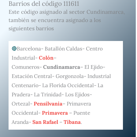
Barrios del código 111611
Este código asignado al sector Cundinamarca,
también se encuentra asignado a los
siguientes barrios
Barcelona- Batallón Caldas- Centro
Industrial-
Colón
–
Comuneros-
Cundinamarca
– El Ejido-
Estación Central- Gorgonzola- Industrial
Centenario- La Florida Occidental- La
Pradera- La Trinidad- Los Ejidos-
Ortezal-
Pensilvania
– Primavera
Occidental-
Primavera
– Puente
Aranda-
San Rafael
–
Tibana
.